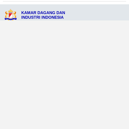
KAMAR DAGANG DAN
INDUSTRI INDONESIA
Jl. Soekarno No. 119, Pemko Solok, Provinsi West Sumatra 67823
admin@kadinpemkosolok.org
081212345819
Ikuti Sosial Media Resmi KADIN
Dataweb
Aceh Tamiang
Agats
Arso
Bajawa
Bengkayang
Bengkulu Tengah