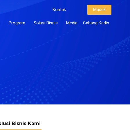
Kontak
Masuk
i
Program
Solusi Bisnis
Media
Cabang Kadin
olusi Bisnis Kami